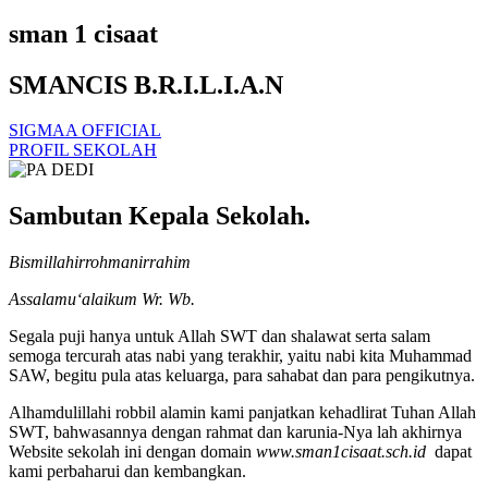
sman 1 cisaat
SMANCIS B.R.I.L.I.A.N
SIGMAA OFFICIAL
PROFIL SEKOLAH
Sambutan Kepala Sekolah.
Bismillahirrohmanirrahim
Assalamu‘alaikum Wr. Wb.
Segala puji hanya untuk Allah SWT dan shalawat serta salam
semoga tercurah atas nabi yang terakhir, yaitu nabi kita Muhammad
SAW, begitu pula atas keluarga, para sahabat dan para pengikutnya.
Alhamdulillahi robbil alamin kami panjatkan kehadlirat Tuhan Allah
SWT, bahwasannya dengan rahmat dan karunia-Nya lah akhirnya
Website sekolah ini dengan domain
www.sman1cisaat.sch.id
dapat
kami perbaharui dan kembangkan.